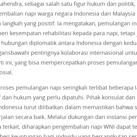
Mahendra, sebagai salah satu figur hukum dan politik
mbalian napi warga negara Indonesia dari Malaysia
 langkah yang positif. Ia mengatakan, pemulangan in
i kesempatan rehabilitasi kepada para napi, tetapi 
hubungan diplomatik antara Indonesia dengan kedu
garisbawahi pentingnya kolaborasi internasional unt
erti ini, yang bisa mempercepatkan proses pemulanga
osial.
, proses pemulangan napi seringkali terlibat beberapa
f dan hukum yang perlu dipatuhi. Pihak konsulat dan
 Indonesia turut dilibatkan dalam memastikan bahwa
jalan secara baik. Melalui dukungan dari instansi p
 terkait, diharapkan pengembalian napi WNI dapat t
beri keuntungan bagi individu yang bersangkutan ser