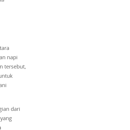
tara
an napi
n tersebut,
untuk
ani
ian dari
 yang
a