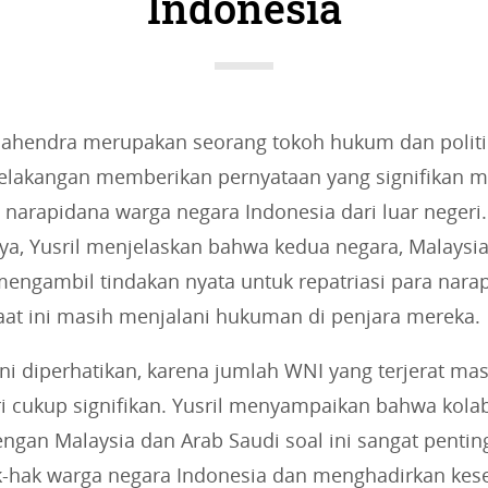
Indonesia
i
e
s
:
 Mahendra merupakan seorang tokoh hukum dan politi
belakangan memberikan pernyataan yang signifikan 
narapidana warga negara Indonesia dari luar negeri
ya, Yusril menjelaskan bahwa kedua negara, Malaysi
mengambil tindakan nyata untuk repatriasi para nar
aat ini masih menjalani hukuman di penjara mereka.
ini diperhatikan, karena jumlah WNI yang terjerat m
ri cukup signifikan. Yusril menyampaikan bahwa kola
ngan Malaysia dan Arab Saudi soal ini sangat pentin
-hak warga negara Indonesia dan menghadirkan ke