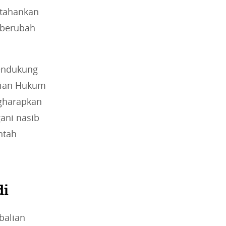
rtahankan
 berubah
mendukung
rian Hukum
ngharapkan
gani nasib
ntah
di
balian