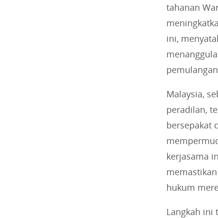
tahanan War
meningkatka
ini, menyat
menanggulang
pemulangan 
Malaysia, se
peradilan, t
bersepakat 
mempermuda
kerjasama i
memastikan 
hukum mere
Langkah ini