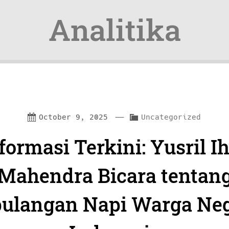
Analitika
—
C
October 9, 2025
Uncategorized
a
formasi Terkini: Yusril I
t
e
Mahendra Bicara tentan
g
ulangan Napi Warga Ne
o
r