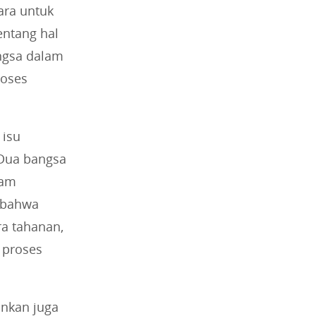
ara untuk
entang hal
ngsa dalam
roses
 isu
 Dua bangsa
lam
 bahwa
ra tahanan,
 proses
inkan juga