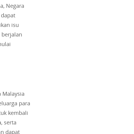
a, Negara
 dapat
kan isu
 berjalan
ulai
a Malaysia
eluarga para
tuk kembali
 serta
an dapat