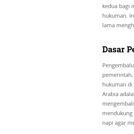
kedua bagi 
hukuman. In
lama mengha
Dasar P
Pengembalia
pemerintah,
hukuman di 
Arabia adal
mengembalik
mendukung h
napi agar m