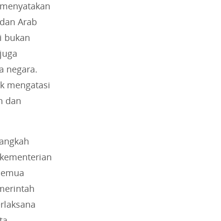
, menyatakan
 dan Arab
i bukan
juga
a negara.
uk mengatasi
n dan
 langkah
 kementerian
 semua
emerintah
erlaksana
ta