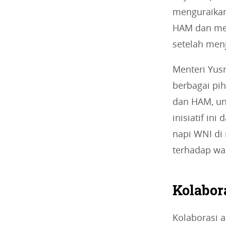
menguraikan
HAM dan mem
setelah men
Menteri Yus
berbagai pi
dan HAM, un
inisiatif in
napi WNI di
terhadap wa
Kolabor
Kolaborasi a