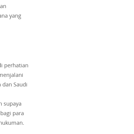
kan
ana yang
i perhatian
menjalani
a dan Saudi
n supaya
bagi para
i hukuman.