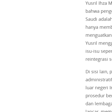
Yusril Ihza 
bahwa penge
Saudi adalah
hanya member
menguatkan 
Yusril meng
isu-isu sep
reintegrasi s
Di sisi lain
administrati
luar negeri
prosedur ber
dan lembaga
lancar, mem