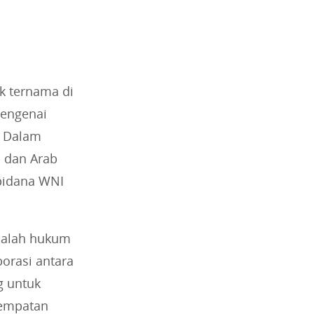
k ternama di
mengenai
. Dalam
a dan Arab
apidana WNI
asalah hukum
borasi antara
g untuk
sempatan