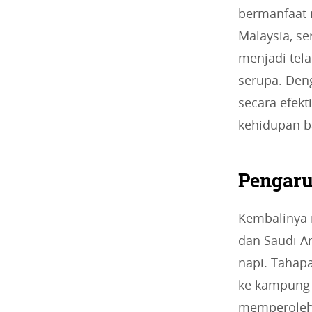
bermanfaat 
Malaysia, se
menjadi tel
serupa. Den
secara efek
kehidupan ba
Pengar
Kembalinya 
dan Saudi A
napi. Tahap
ke kampung 
memperoleh 